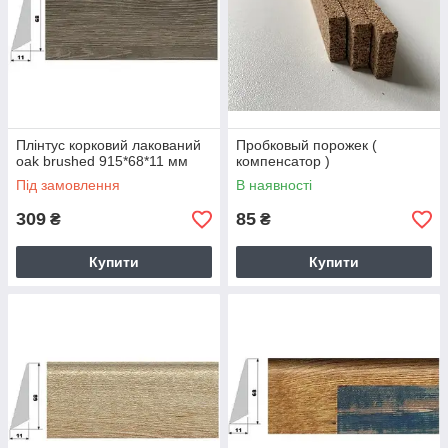
Плінтус корковий лакований
Пробковый порожек (
oak brushed 915*68*11 мм
компенсатор )
Під замовлення
В наявності
309
85
₴
₴
Купити
Купити