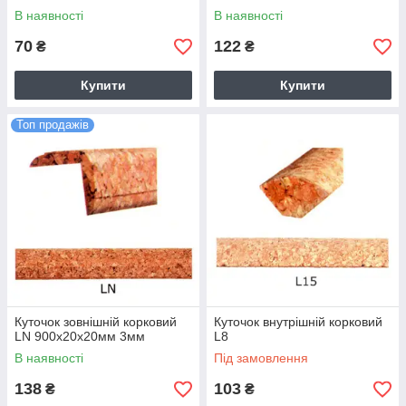
В наявності
В наявності
70
122
₴
₴
Купити
Купити
Топ продажів
Куточок зовнішній корковий
Куточок внутрішній корковий
LN 900х20х20мм 3мм
L8
В наявності
Під замовлення
138
103
₴
₴