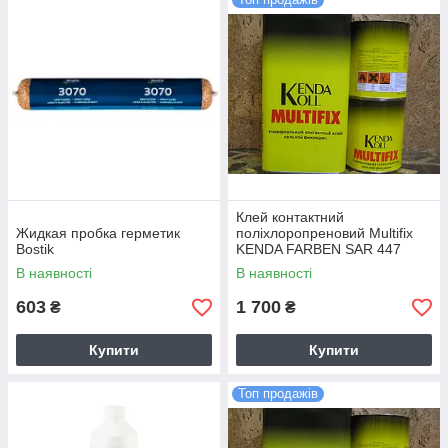
Клей контактний
Жидкая пробка герметик
поліхлоропреновий Multifix
Bostik
KENDA FARBEN SAR 447
Наіріт 4 кг
В наявності
В наявності
603
1 700
₴
₴
Купити
Купити
Топ продажів