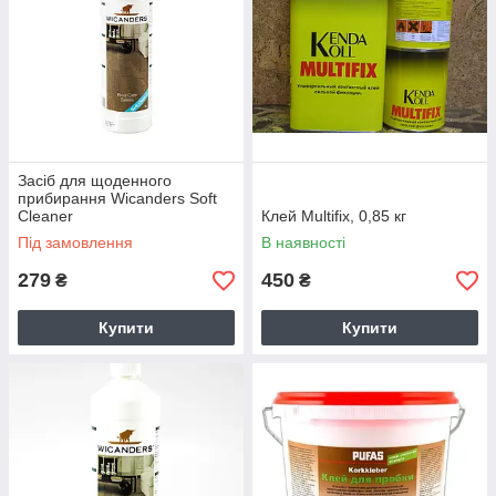
Засіб для щоденного
прибирання Wicanders Soft
Cleaner
Клей Multifix, 0,85 кг
Під замовлення
В наявності
279
450
₴
₴
Купити
Купити