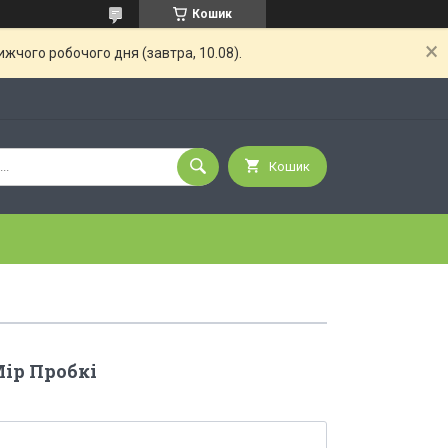
Кошик
жчого робочого дня (завтра, 10.08).
Кошик
ір Пробкі