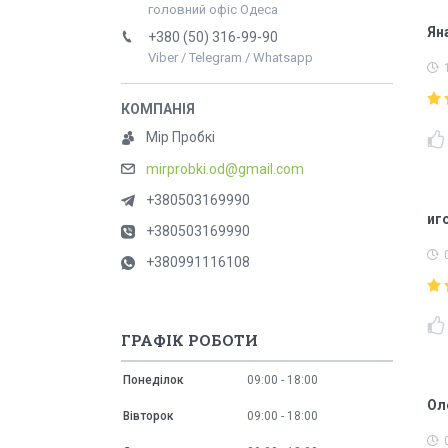
головний офіс Одеса
Яна
+380 (50) 316-99-90
Viber / Telegram / Whatsapp
Мір Пробкі
mirprobki.od@gmail.com
+380503169990
иг
+380503169990
+380991116108
ГРАФІК РОБОТИ
Понеділок
09:00
18:00
Ол
Вівторок
09:00
18:00