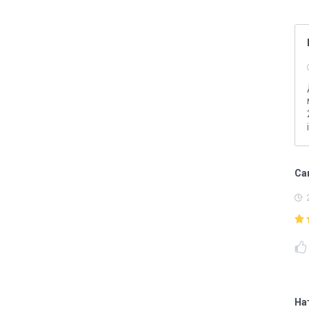
Сак
На