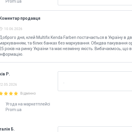
Prom.ua
Коментар продавця
10.06.2026
Доброго дня, клей Multifix Kenda Farben постачається в Україну в д
маркуванням, та білих банках без маркування. Обидва пакування о
25 років на ринку України та має незмінну якість. Вибачаємось, що 
інформацію.
ів Р.
22.05.2026
Відмінно
Угода на маркетплейсі
Prom.ua
талія Б.