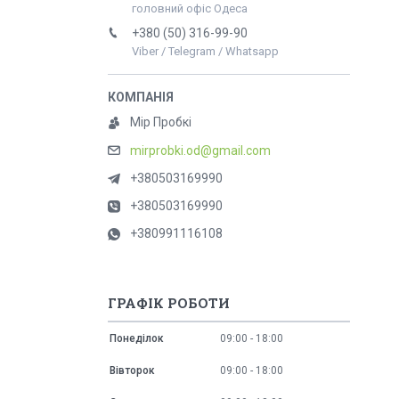
головний офіс Одеса
+380 (50) 316-99-90
Viber / Telegram / Whatsapp
Мір Пробкі
mirprobki.od@gmail.com
+380503169990
+380503169990
+380991116108
ГРАФІК РОБОТИ
Понеділок
09:00
18:00
Вівторок
09:00
18:00