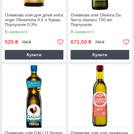
Оливкова олія для дітей extra
Оливкова олія Oliveira Da
virgin Oliveirinha 0.5 л Уцінка
Serra classico 750 мл
Португалія 0.3%
Португалія
В наявності
В наявності
525
671,50
₴
₴
750 ₴
790 ₴
Купити
Купити
Оливкова олія GALLO Virgem
Оливкова олія для смаження