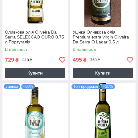
Оливкова олія Oliveira Da
Уцінка Оливкова олія
Serra SELECСAO OURO 0.75
Premium extra virgin Oliveira
л Португалія
Da Serra O Lagar 0.5 л
Португалія
В наявності
В наявності
729
495
₴
₴
810 ₴
750 ₴
Купити
Купити
уценка
–30%
Топ продажів
–15%