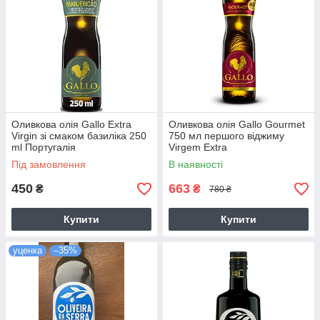
Оливкова олія Gallo Extra
Оливкова олія Gallo Gourmet
Virgin зі смаком базиліка 250
750 мл першого віджиму
ml Португалія
Virgem Extra
Під замовлення
В наявності
450
663
₴
₴
780 ₴
Купити
Купити
уценка
–35%