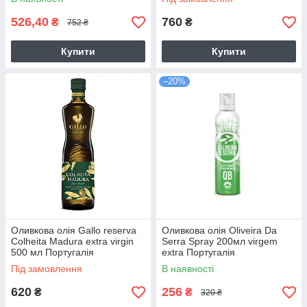
526,40
760
₴
₴
752 ₴
Купити
Купити
–20%
Оливкова олія Gallo reserva
Оливкова олія Oliveira Da
Colheita Madura extra virgin
Serra Spray 200мл virgem
500 мл Португалія
extra Португалія
Під замовлення
В наявності
620
256
₴
₴
320 ₴