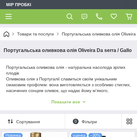
МІР ПРОБКІ
Товари та послуги
Португальська оливкова олія Oliveira 
Португальська оливкова олія Oliveira Da serra / Gallo
Португальська оливкова олія - ​​натуральна насолода зрілих
плодів
Оливкова олія з Португалії славиться своїм унікальним
смаковим профілем: вона виготовляється з особливо стиглих,
насичених сонцем оливок, що надає йому м'якого,
солодкуватих смаків без зайвої гіркоти. Така олія
Показати все
відрізняється фруктовими нотами і тонким ароматом,
роблячи його ідеальним вибором для гурманів, які віддають
перевагу делікатним, збалансованим смакам.
Сортування
0
Фільтри
У групі представлена ​​олія провідних португальських брендів,
включаючи Gallo та Oliveira da Serra, кожен з яких дбайливо
зберігає традиції та високу якість виробництва. Незамінно
Новинка
уценка
–30%