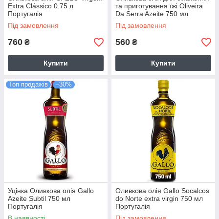
Extra Clássico 0.75 л
та приготування їжі Oliveira
Португалія
Da Serra Azeite 750 мл
Португалія
Під замовлення
Під замовлення
760
560
₴
₴
Купити
Купити
Топ продажів
–30%
Уцінка Оливкова олія Gallo
Оливкова олія Gallo Socalcos
Azeite Subtil 750 мл
do Norte extra virgin 750 мл
Португалія
Португалія
В наявності
Під замовлення