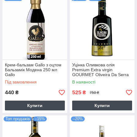
для холодних закусок, салатів, заправок та страв
середземноморської кухні.
Крем-бальзам Gallo з оцтом
Уцінка Оливкова олія
Бальзамік Модена 250 мл
Premium Extra virgin
Gallo
GOURMET Oliveira Da Serra
0.5 л Португалія
Під замовлення
В наявності
440
525
₴
₴
750 ₴
Купити
Купити
Топ продажів
–15%
–20%