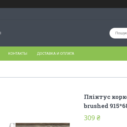
І
КОНТАКТЫ
ДОСТАВКА И ОПЛАТА
Плінтус корк
brushed 915*6
309 ₴