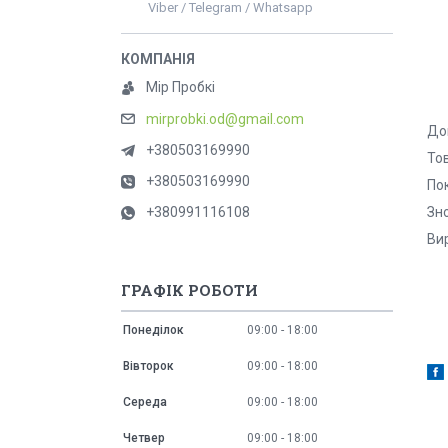
Viber / Telegram / Whatsapp
Мір Пробкі
mirprobki.od@gmail.com
До
+380503169990
То
+380503169990
Пок
Зно
+380991116108
Ви
ГРАФІК РОБОТИ
Понеділок
09:00
18:00
Вівторок
09:00
18:00
Середа
09:00
18:00
Четвер
09:00
18:00