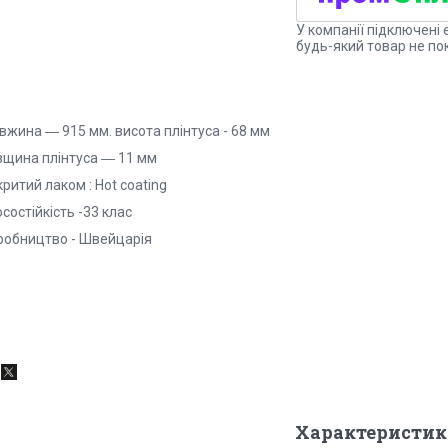
У компанії підключені 
будь-який товар не по
вжина ― 915 мм. висота плінтуса - 68 мм
вщина плінтуса ― 11 мм
ритий лаком : Hot coating
состійкість -33 клас
робництво - Швейцарія
Характеристик