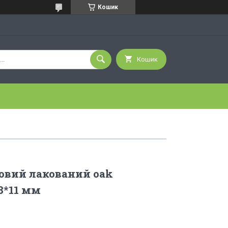
Кошик
Кошик
овий лакований oak
8*11 мм