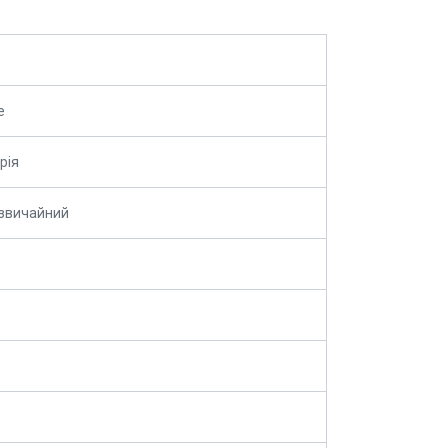
e
рія
 звичайний