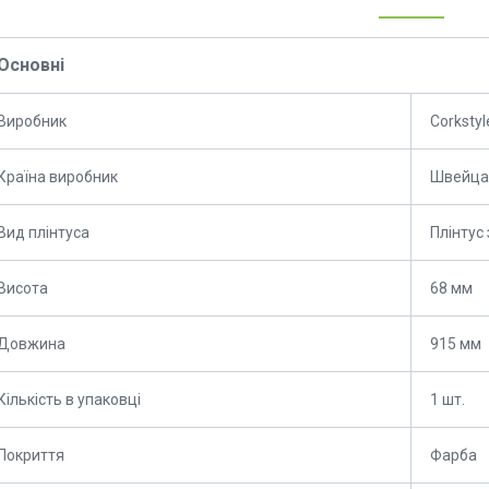
Основні
Виробник
Corkstyl
Країна виробник
Швейца
Вид плінтуса
Плінтус
Висота
68 мм
Довжина
915 мм
Кількість в упаковці
1 шт.
Покриття
Фарба