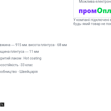
У компанії підключені 
будь-який товар не по
вжина ― 915 мм. висота плінтуса - 68 мм
вщина плінтуса ― 11 мм
ритий лаком : Hot coating
состійкість -33 клас
робництво - Швейцарія