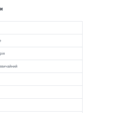
и
e
рія
 звичайний