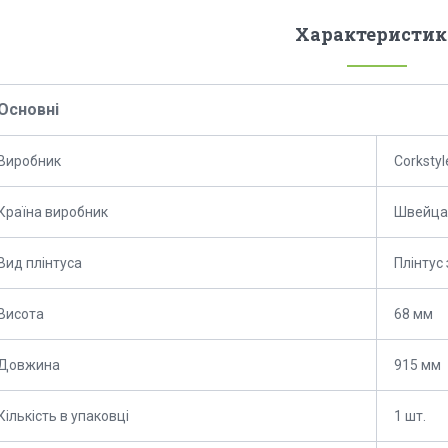
Характеристик
Основні
Виробник
Corkstyl
Країна виробник
Швейца
Вид плінтуса
Плінтус
Висота
68 мм
Довжина
915 мм
Кількість в упаковці
1 шт.