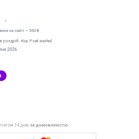
ння на сайті — 550 ₴
 в роздріб
Код:
P oak washed
пня 2026
отягом 14 днів
за домовленістю