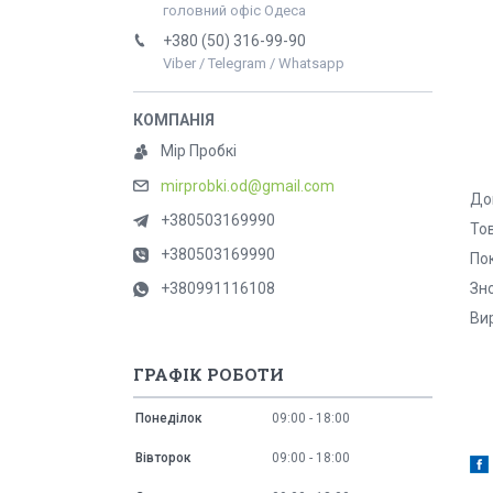
головний офіс Одеса
+380 (50) 316-99-90
Viber / Telegram / Whatsapp
Мір Пробкі
mirprobki.od@gmail.com
До
+380503169990
То
+380503169990
Пок
Зно
+380991116108
Ви
ГРАФІК РОБОТИ
Понеділок
09:00
18:00
Вівторок
09:00
18:00