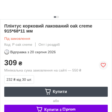
Плінтус корковий лакований oak creme
915*68*11 мм
Під замовлення
Код: P oak creme
Опт і роздріб
Відправка з
20 серпня 2026
309
₴
Мінімальна сума замовлення на сайті — 550 ₴
232 ₴
від 30 шт.
Купити
або
Купити з