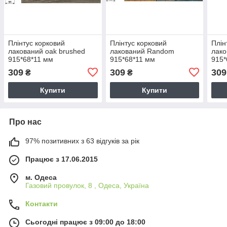
Плінтус корковий
Плінтус корковий
Плін
лакований oak brushed
лакований Random
лако
915*68*11 мм
915*68*11 мм
915*
309
309
309
₴
₴
Купити
Купити
Про нас
97% позитивних з 63 відгуків за рік
Працює з 17.06.2015
м. Одеса
Газовий провулок, 8 , Одеса, Україна
Контакти
Сьогодні працює з 09:00 до 18:00