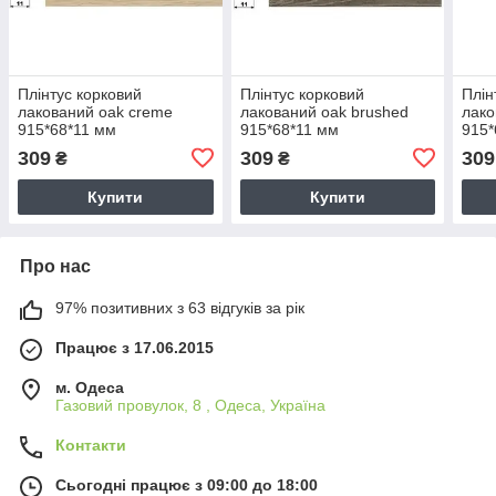
Плінтус корковий
Плінтус корковий
Плін
лакований oak creme
лакований oak brushed
лако
915*68*11 мм
915*68*11 мм
915*
309
309
309
₴
₴
Купити
Купити
Про нас
97% позитивних з 63 відгуків за рік
Працює з 17.06.2015
м. Одеса
Газовий провулок, 8 , Одеса, Україна
Контакти
Сьогодні працює з 09:00 до 18:00