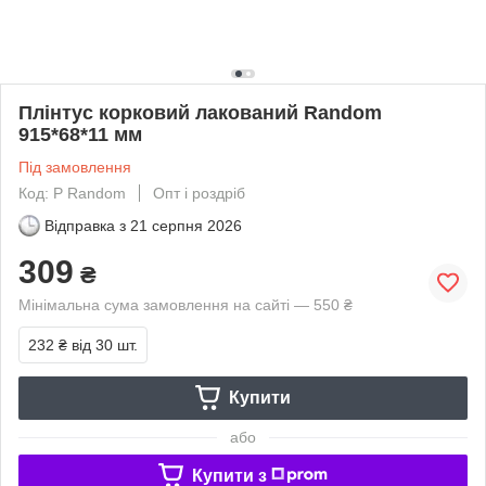
Плінтус корковий лакований Random
915*68*11 мм
Під замовлення
Код: P Random
Опт і роздріб
Відправка з
21 серпня 2026
309
₴
Мінімальна сума замовлення на сайті — 550 ₴
232 ₴
від 30 шт.
Купити
або
Купити з