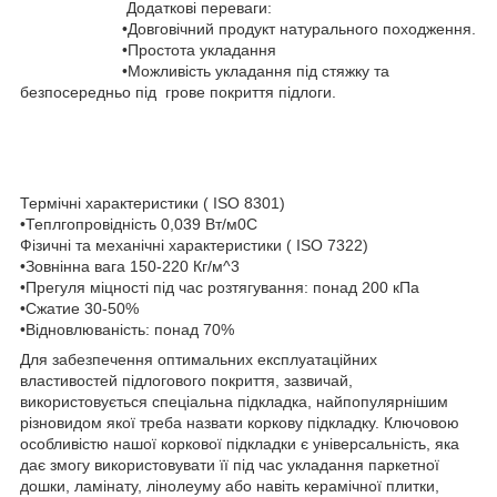
Додаткові переваги:
•Довговічний продукт натурального походження.
•Простота укладання
•Можливість укладання під стяжку та
безпосередньо під грове покриття підлоги.
Термічні характеристики ( ISO 8301)
•Теплгопровідність 0,039 Вт/м0С
Фізичні та механічні характеристики ( ISO 7322)
•Зовнінна вага 150-220 Кг/м^3
•Прегуля міцності під час розтягування: понад 200 кПа
•Сжатие 30-50%
•Відновлюваність: понад 70%
Для забезпечення оптимальних експлуатаційних
властивостей підлогового покриття, зазвичай,
використовується спеціальна підкладка, найпопулярнішим
різновидом якої треба назвати коркову підкладку. Ключовою
особливістю нашої коркової підкладки є універсальність, яка
дає змогу використовувати її під час укладання паркетної
дошки, ламінату, лінолеуму або навіть керамічної плитки,