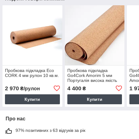
Пробкова підкладка Eco
Пробкова підкладка
Проб
CORK 4 мм рулон 10 кв.м.
Go4Cork Amorim 5 мм
Go4C
Португалія висока якість
Amor
якіс
2 970
4 400
1 9
₴/рулон
₴
Купити
Купити
Про нас
97% позитивних з 63 відгуків за рік