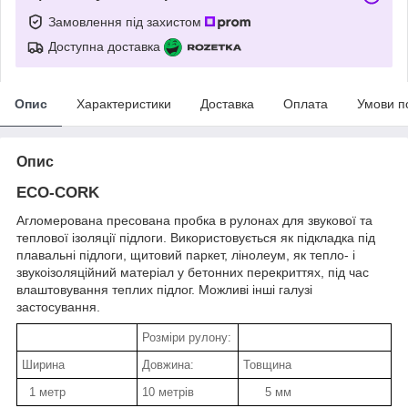
Замовлення під захистом
Доступна доставка
Опис
Характеристики
Доставка
Оплата
Умови п
Опис
ECO-CORK
Агломерована пресована пробка в рулонах для звукової та
теплової ізоляції підлоги. Використовується як підкладка під
плавальні підлоги, щитовий паркет, лінолеум, як тепло- і
звукоізоляційний матеріал у бетонних перекриттях, під час
влаштовування теплих підлог. Можливі інші галузі
застосування.
Розміри рулону:
Ширина
Довжина:
Товщина
1 метр
10 метрів
5 мм