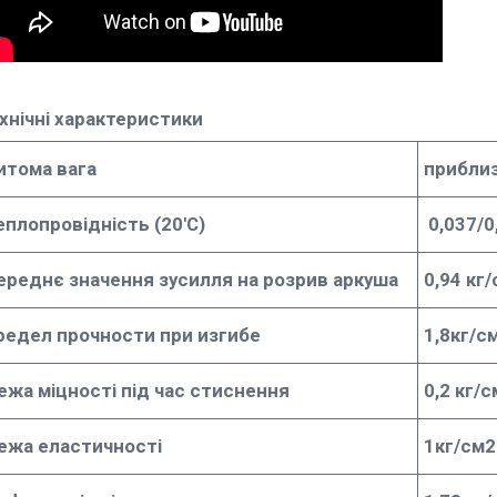
хнічні характеристики
итома вага
приблиз
еплопровідність (20'С)
0,037/0
ереднє значення зусилля на розрив аркуша
0,94 кг
редел прочности при изгибе
1,8кг/с
ежа міцності під час стиснення
0,2 кг/с
ежа еластичності
1кг/см2