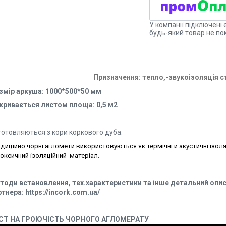
У компанії підключені 
будь-який товар не по
Призначення: тепло,-звукоізоляція ст
змір аркуша: 1000*500*50 мм
кривається листом площа: 0,5 м2
готовляються з кори коркового дуба.
диційно чорні агломети використовуються як термічні й акустичні ізоля
оксичний ізоляційний матеріал.
тоди встановлення, тех.характеристики та інше детальний опис
ртнера:
https://incork.com.ua/
СТ НА ГРОЮЧІСТЬ ЧОРНОГО АГЛОМЕРАТУ