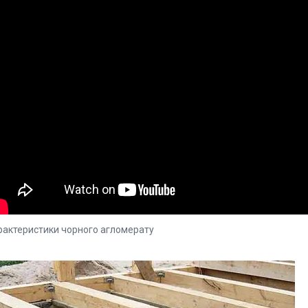
рактеристики чорного агломерату