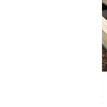
· 
· Т
· 
· 
· 