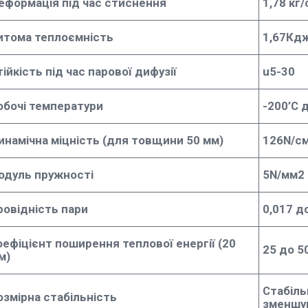
еформація під час стиснення
1,78 кг
итома теплоємність
1,67Кдж
тійкість під час парової дифузії
u5-30
обочі температури
-200’C 
инамічна міцність (для товщини 50 мм)
126N/с
одуль пружності
5N/мм2
ровідність пари
0,017 д
оефіцієнт поширення теплової енергії (20
25 до 50
м)
Стабіль
озмірна стабільність
зменшу