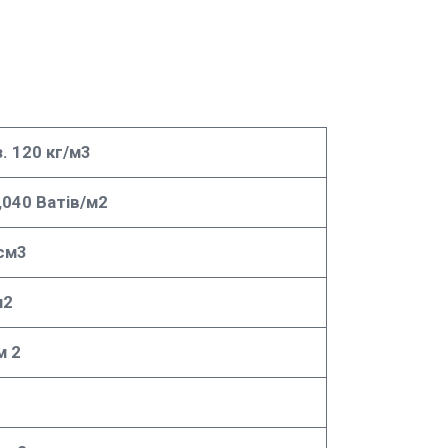
. 120 кг/м3
,040 Ватів/м2
/см3
м2
м 2