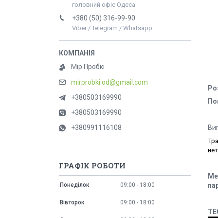
головний офіс Одеса
+380 (50) 316-99-90
Viber / Telegram / Whatsapp
Мір Пробкі
mirprobki.od@gmail.com
Ро
+380503169990
По
+380503169990
Ви
+380991116108
Тра
нет
ГРАФІК РОБОТИ
Ме
па
Понеділок
09:00
18:00
Вівторок
09:00
18:00
ТЕ