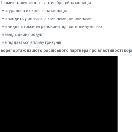
Термічна, акустична,
антивібраційна ізоляція
Натуральна й екологічна ізоляція
Не входить у реакцію з хімічними речовинами
Не виділяє токсичні речовини під час впливу вогню
Безвідхідний продукт
Не піддається впливу гризунів
деорепортаж нашого російського партнера про властивості корк