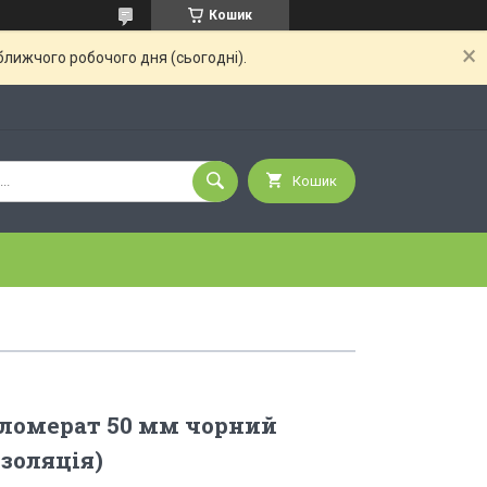
Кошик
ближчого робочого дня (сьогодні).
Кошик
гломерат 50 мм чорний
ізоляція)