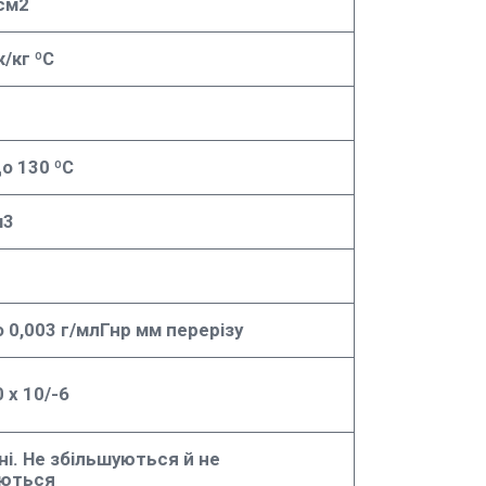
/см2
/кг ºC
до 130 ºC
м3
о 0,003 г/млГнр мм перерізу
 х 10/-6
ні. Не збільшуються й не
ються