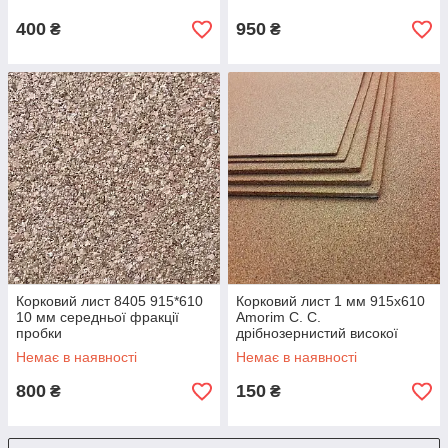
400
950
₴
₴
Корковий лист 8405 915*610
Корковий лист 1 мм 915х610
10 мм середньої фракції
Amorim C. C.
пробки
дрібнозернистий високої
щільності
Немає в наявності
Немає в наявності
800
150
₴
₴