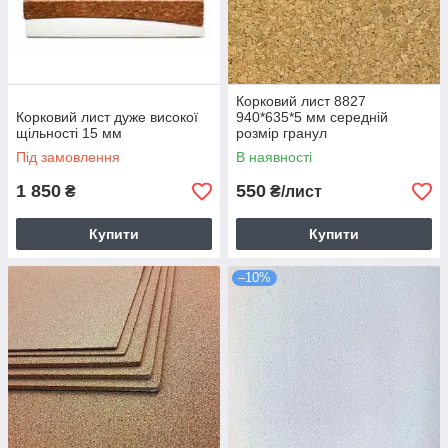
Корковий лист 8827
Корковий лист дуже високої
940*635*5 мм середній
щільності 15 мм
розмір гранул
Під замовлення
В наявності
1 850
550
₴
₴/лист
Купити
Купити
–10%