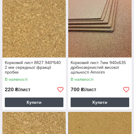
Корковий лист 8827 940*640
Корковий лист 7мм 940х635
2 мм середньої фракції
дрібнозернистий високої
пробки
щільності Amorim
В наявності
В наявності
220
700
₴/лист
₴/лист
Купити
Купити