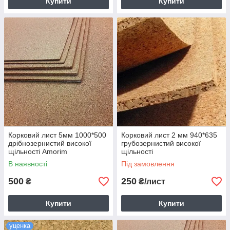
Купити
Купити
Корковий лист 5мм 1000*500
Корковий лист 2 мм 940*635
дрібнозернистий високої
грубозернистий високої
щільності Amorim
щільності
В наявності
Під замовлення
500
250
₴
₴/лист
Купити
Купити
уценка