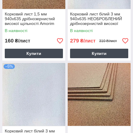
Корковий лист 1,5 мм
Корковий лист білий 3 мм
940х635 дрібнозернистий
940x635 НЕОБРОБЛЕНИЙ
високої щільності Amorim
дрібнозернистий високої
щільності Amorim
В наявності
В наявності
160
279
₴/лист
₴/лист
310 ₴/лист
Купити
Купити
–5%
Корковий лист білий 3 мм