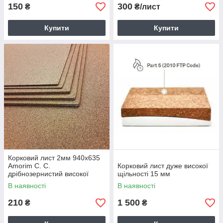
150
300
₴
₴/лист
Купити
Купити
Корковий лист 2мм 940х635
Amorim C. C.
Корковий лист дуже високої
дрібнозернистий високої
щільності 15 мм
щільності
В наявності
В наявності
210
1 500
₴
₴