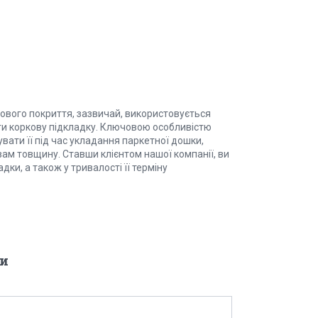
ового покриття, зазвичай, використовується
ти коркову підкладку. Ключовою особливістю
увати її під час укладання паркетної дошки,
вам товщину. Ставши клієнтом нашої компанії, ви
адки, а також у тривалості її терміну
и