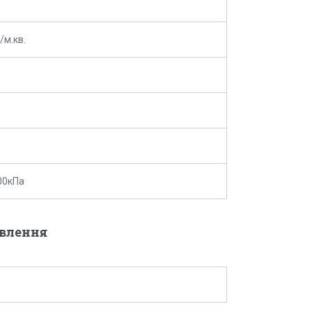
/м.кв.
00кПа
овлення