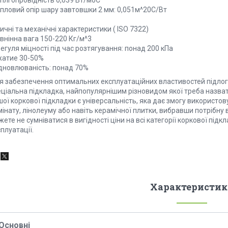
еплгопровідність 0,039 Вт/м0С
епловий опір шару завтовшки 2 мм: 0,051м^20С/Вт
ичні та механічні характеристики ( ISO 7322)
внінна вага 150-220 Кг/м^3
егуля міцності під час розтягування: понад 200 кПа
жатие 30-50%
ідновлюваність: понад 70%
я забезпечення оптимальних експлуатаційних властивостей підлог
еціальна підкладка, найпопулярнішим різновидом якої треба назва
ої коркової підкладки є універсальність, яка дає змогу використов
інату, лінолеуму або навіть керамічної плитки, вибравши потрібну 
ете не сумніватися в вигідності ціни на всі категорії коркової підкл
плуатації.
Характеристик
Основні