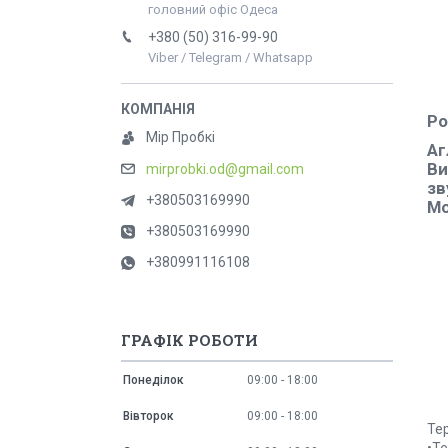
головний офіс Одеса
+380 (50) 316-99-90
Viber / Telegram / Whatsapp
Ро
Мір Пробкі
Аг
Ви
mirprobki.od@gmail.com
зв
+380503169990
Мо
+380503169990
+380991116108
Д
•Д
•
•М
ГРАФІК РОБОТИ
Понеділок
09:00
18:00
Вівторок
09:00
18:00
Тер