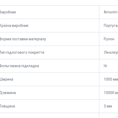
Виробник
Amorim
Країна виробник
Португа
Форма поставки матеріалу
Рулон
Тип підлогового покриття
Лінолеу
Фольгована підкладка
Ні
Ширина
1000 м
Довжина
10000 
Товщина
3 мм