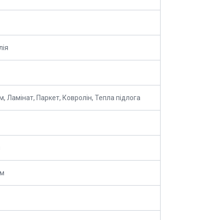
лія
м, Ламінат, Паркет, Ковролін, Тепла підлога
м
мм