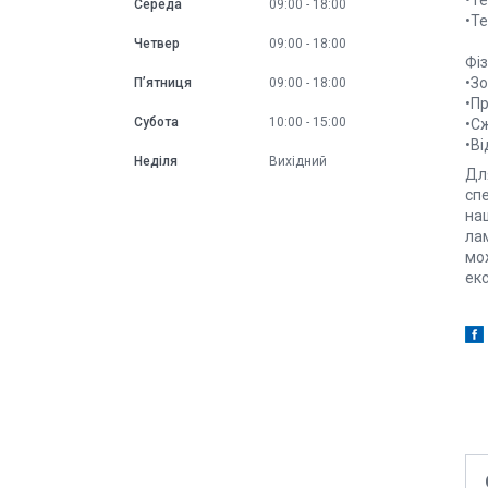
•Т
Середа
09:00
18:00
•Т
Четвер
09:00
18:00
Фіз
•Зо
Пʼятниця
09:00
18:00
•Пр
Субота
10:00
15:00
•С
•В
Неділя
Вихідний
Дл
сп
наш
лам
мож
екс