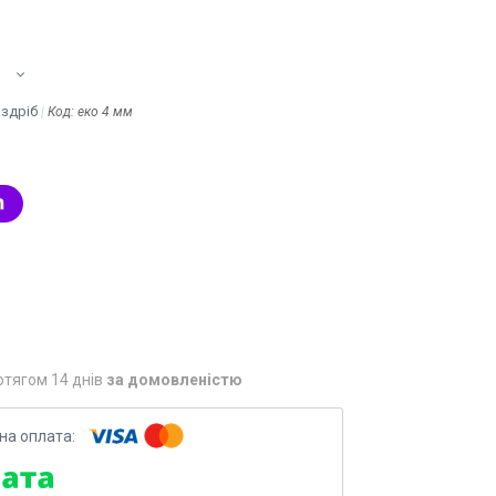
н
оздріб
Код:
еко 4 мм
отягом 14 днів
за домовленістю