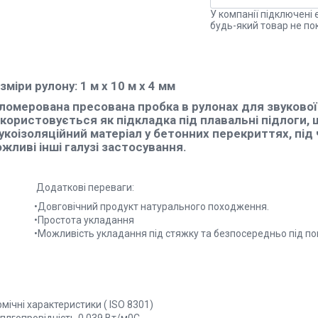
У компанії підключені 
будь-який товар не по
зміри рулону: 1 м х 10 м х 4 мм
ломерована пресована пробка в рулонах для звукової т
користовується як підкладка під плавальні підлоги, щ
укоізоляційний матеріал у бетонних перекриттях, під
жливі інші галузі застосування.
одаткові переваги:
овговічний продукт натурального походження.
Простота укладання
ожливість укладання під стяжку та безпосередньо під повне
мічні характеристики ( ISO 8301)