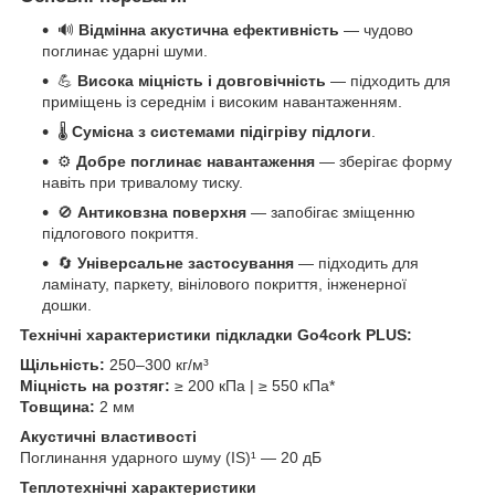
🔊
Відмінна акустична ефективність
— чудово
поглинає ударні шуми.
💪
Висока міцність і довговічність
— підходить для
приміщень із середнім і високим навантаженням.
🌡️
Сумісна з системами підігріву підлоги
.
⚙️
Добре поглинає навантаження
— зберігає форму
навіть при тривалому тиску.
🚫
Антиковзна поверхня
— запобігає зміщенню
підлогового покриття.
🔄
Універсальне застосування
— підходить для
ламінату, паркету, вінілового покриття, інженерної
дошки.
Технічні характеристики підкладки Go4cork PLUS:
Щільність:
250–300 кг/м³
Міцність на розтяг:
≥ 200 кПа | ≥ 550 кПа*
Товщина:
2 мм
Акустичні властивості
Поглинання ударного шуму (IS)¹ — 20 дБ
Теплотехнічні характеристики