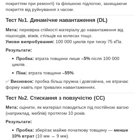
покриттям при ремонті) та фінішною підлогою, захищаючи
покриття від руйнування з часом.
Тест №1. Динамічне навантаження (DL)
Мета:
перевірка стійкості матеріалу до навантаження від
пішоходів, візків, стільців на колесах тощо.
Умови випробування:
100 000 циклів при тиску 75 кПа.
Результати:
Пробка:
втрата товщини лише
–5%
після 100 000
циклів.
Піна:
втрата товщини
–55%
.
✅
Висновок:
пробка більш пружна і довговічна, не втрачає
форму навіть при тривалих навантаженнях.
Тест №2. Стискання з повзучістю (CC)
Мета:
оцінити, як матеріал поводиться під постійною вагою
(наприклад, меблів) протягом 10 років.
Результати:
Пробка:
зберігає майже початкову товщину —
менше
10% втрат
(10 мм → 9 мм).