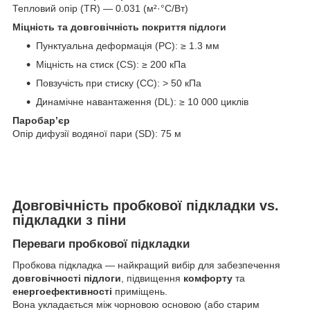
Тепловий опір (TR) — 0.031 (м²·°C/Вт)
Міцність та довговічність покриття підлоги
Пунктуальна деформація (PC): ≥ 1.3 мм
Міцність на стиск (CS): ≥ 200 кПа
Повзучість при стиску (CC): > 50 кПа
Динамічне навантаження (DL): ≥ 10 000 циклів
Паробар’єр
Опір дифузії водяної пари (SD): 75 м
Довговічність пробкової підкладки vs.
підкладки з піни
Переваги пробкової підкладки
Пробкова підкладка — найкращий вибір для забезпечення
довговічності підлоги
, підвищення
комфорту
та
енергоефективності
приміщень.
Вона укладається між чорновою основою (або старим