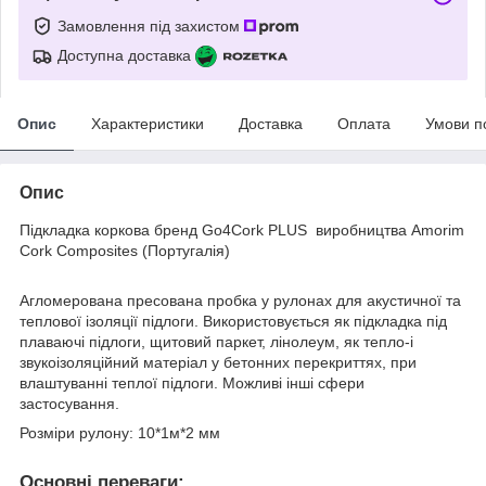
Замовлення під захистом
Доступна доставка
Опис
Характеристики
Доставка
Оплата
Умови п
Опис
Підкладка коркова бренд Go4Cork PLUS виробництва Amorim
Cork Composites (Португалія)
Агломерована пресована пробка у рулонах для акустичної та
теплової ізоляції підлоги. Використовується як підкладка під
плаваючі підлоги, щитовий паркет, лінолеум, як тепло-і
звукоізоляційний матеріал у бетонних перекриттях, при
влаштуванні теплої підлоги. Можливі інші сфери
застосування.
Розміри рулону: 10*1м*2 мм
Основні переваги: