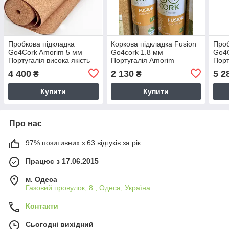
Пробкова підкладка
Коркова підкладка Fusion
Проб
Go4Cork Amorim 5 мм
Go4cork 1.8 мм
Go4C
Португалія висока якість
Португалія Amorim
Порт
4 400
2 130
5 2
₴
₴
Купити
Купити
Про нас
97% позитивних з 63 відгуків за рік
Працює з 17.06.2015
м. Одеса
Газовий провулок, 8 , Одеса, Україна
Контакти
Сьогодні вихідний