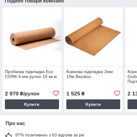
Подібні товари компанії
Пробкова підкладка Eco
Коркова підкладка 2мм
Корк
CORK 4 мм рулон 10 кв.м.
10м Bazalux
Go4c
Порт
2 970
1 525
2 1
₴/рулон
₴
Купити
Купити
Про нас
97% позитивних з 63 відгуків за рік