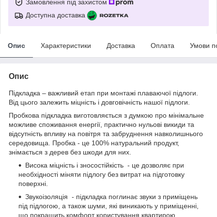
Замовлення під захистом
Доступна доставка
Опис
Характеристики
Доставка
Оплата
Умови п
Опис
Підкладка – важливий етап при монтажі плаваючої підлоги.
Від цього залежить міцність і довговічність нашої підлоги.
Пробкова підкладка виготовляється з думкою про мінімальне
можливе споживання енергії, практично нульові викиди та
відсутність впливу на повітря та забруднення навколишнього
середовища. Пробка - це 100% натуральний продукт,
знімається з дерев без шкоди для них.
Висока міцність і зносостійкість - це дозволяє при
необхідності міняти підлогу без витрат на підготовку
поверхні.
Звукоізоляція - підкладка поглинає звуки з приміщень
під підлогою, а також шуми, які виникають у приміщенні,
що покращить комфорт користування квартирою.