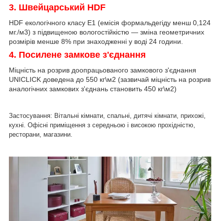
3. Швейцарський HDF
HDF екологічного класу Е1 (емісія формальдегіду менш 0,124
мг./м
3
) з підвищеною вологостійкістю ― зміна геометричних
розмірів менше 8% при знаходженні у воді 24 години.
4. Посилене замкове з'єднання
Міцність на розрив доопрацьованого замкового з'єднання
UNICLICK доведена до 550 кг\м
2
(зазвичай міцність на розрив
аналогічних замкових з'єднань становить 450 кг\м
2
)
Застосування:
Вітальні кімнати, спальні, дитячі кімнати, прихожі,
кухні. Офісні приміщення з середньою і високою прохідністю,
ресторани, магазини.