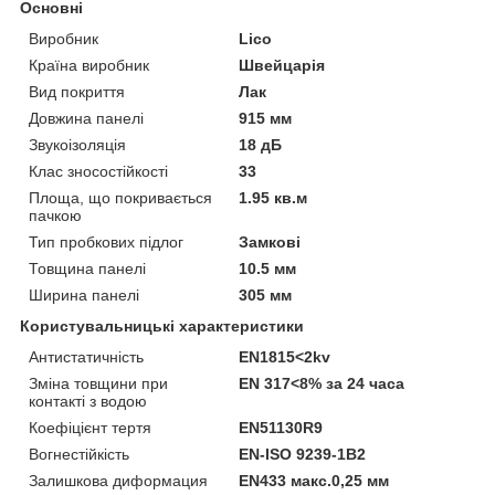
Основні
Виробник
Lico
Країна виробник
Швейцарія
Вид покриття
Лак
Довжина панелі
915 мм
Звукоізоляція
18 дБ
Клас зносостійкості
33
Площа, що покривається
1.95 кв.м
пачкою
Тип пробкових підлог
Замкові
Товщина панелі
10.5 мм
Ширина панелі
305 мм
Користувальницькі характеристики
Антистатичність
EN1815<2kv
Зміна товщини при
ЕN 317<8% за 24 часа
контакті з водою
Коефіцієнт тертя
ЕN51130R9
Вогнестійкість
ЕN-ISO 9239-1B2
Залишкова диформация
ЕN433 макс.0,25 мм