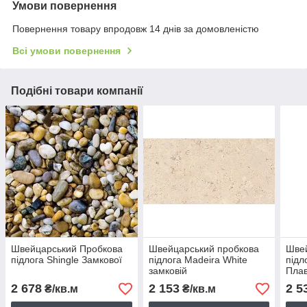
Умови повернення
Повернення товару впродовж 14 днів за домовленістю
Всі умови повернення
Подібні товари компанії
Швейцарський Пробкова
Швейцарський пробкова
Швей
підлога Shingle Замкової
підлога Madeira White
підл
замковій
Пла
высокоизносостойкий
2 678
2 153
2 5
₴/кв.м
₴/кв.м
Плаваючий