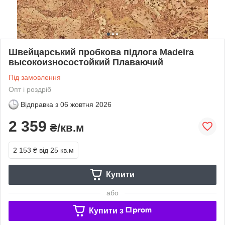
Швейцарський пробкова підлога Madeira
высокоизносостойкий Плаваючий
Під замовлення
Опт і роздріб
Відправка з
06 жовтня 2026
2 359
₴/кв.м
2 153 ₴
від 25 кв.м
Купити
або
Купити з