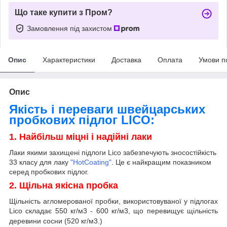
Що таке купити з Пром?
Замовлення під захистом
Опис
Характеристики
Доставка
Оплата
Умови п
Опис
Якість і переваги швейцарських
пробкових підлог LICO:
1. Найбільш міцні і надійні лаки
Лаки якими захищені підлоги
Lico
забезпечують зносостійкість
33 класу для лаку
"HotCoating"
. Це є найкращим показником
серед пробкових підлог.
2. Щільна якісна пробка
Щільність агломерованої пробки, використовуваної у підлогах
Lico
складає 550 кг/м
3
- 600 кг/м
3
,
що перевищує щільність
деревини сосни (520 кг/м
3
.)