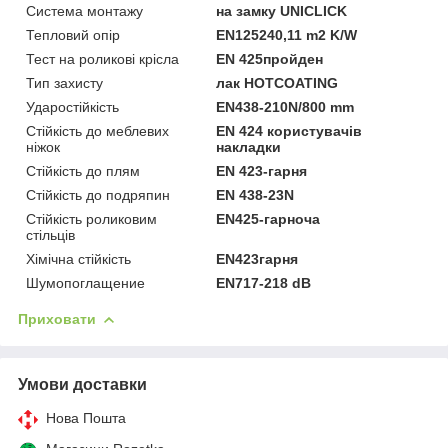
Система монтажу
на замку UNICLICK
Тепловий опір
ЕN125240,11 m2 K/W
Тест на роликові крісла
EN 425пройден
Тип захисту
лак HOTCOATING
Ударостійкість
ЕN438-210N/800 mm
Стійкість до меблевих
EN 424 користувачів
ніжок
накладки
Стійкість до плям
ЕN 423-гарня
Стійкість до подряпин
EN 438-23N
Стійкість роликовим
ЕN425-гарноча
стільців
Хімічна стійкість
ЕN423гарня
Шумопоглащение
ЕN717-218 dB
Приховати
Умови доставки
Нова Пошта