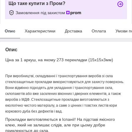
Що таке купити з Пром?
Замовлення під захистом
Опис
Характеристики
Доставка
Оплата
Умови п
Опис
Ціна за 1 аркуш, на якому 273 перекладки (15х15х3мм)
При виробництві, складуванні і транспортування виробів зі скла
стеклозащитные прокладки використовуються для захисту поверхонь.
Вони відмінно підходять для укладання і транспортування скла,
склопакетів або вже засклених віконних і дверних елементів, а також
виробів з МДФ. Стеклозащитные прокладки виготовляються з
екологічно чистого матеріалу, а саме з цінних і товстих листів кори
коркового дуба без дефектів і вад.
Прокладки виготовляються в Іспанії! На підставі якісного
клею, який не залишає слідів, але при цьому добре
приклеюється до скла.