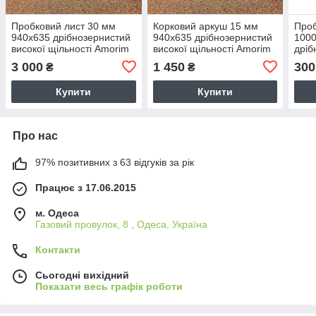
Пробковий лист 30 мм
Корковий аркуш 15 мм
Проб
940х635 дрібнозернистий
940х635 дрібнозернистий
1000
високої щільності Amorim
високої щільності Amorim
дріб
шлі
3 000
1 450
300
₴
₴
Купити
Купити
Про нас
97% позитивних з 63 відгуків за рік
Працює з 17.06.2015
м. Одеса
Газовий провулок, 8 , Одеса, Україна
Контакти
Сьогодні вихідний
Показати весь графік роботи