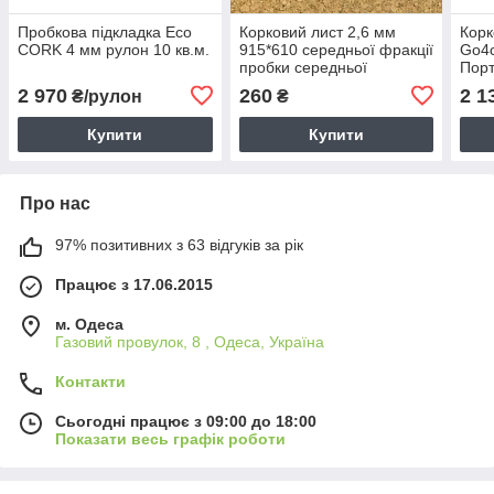
Пробкова підкладка Eco
Корковий лист 2,6 мм
Корк
CORK 4 мм рулон 10 кв.м.
915*610 середньої фракції
Go4c
пробки середньої
Порт
щільності 8002
2 970
260
2 1
₴/рулон
₴
Купити
Купити
Про нас
97% позитивних з 63 відгуків за рік
Працює з 17.06.2015
м. Одеса
Газовий провулок, 8 , Одеса, Україна
Контакти
Сьогодні працює з 09:00 до 18:00
Показати весь графік роботи